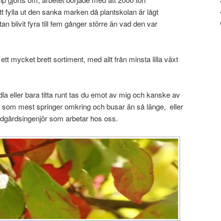
tt fylla ut den sanka marken då plantskolan är lågt
n blivit fyra till fem gånger större än vad den var
tt mycket brett sortiment, med allt från minsta lilla växt
la eller bara titta runt tas du emot av mig och kanske av
som mest springer omkring och busar än så länge, eller
ädgårdsingenjör som arbetar hos oss.