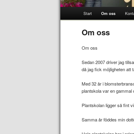
Start
Om oss
Kont
Om oss
Om oss
Sedan 2007 driver jag til
då jag fick möjligheten att
Med 32 år i blomsterbransc
plantskola var en gammal
Plantskolan ligger så fint v
Samma år föddes min dotter
Hela plantskolan har i prin