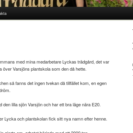
akta
lsammans med mina medarbetare Lyckas trädgård, det var
 ta över Varsjöns plantskola som den då hette.
hen så fanns det ingen tvekan då tillfället kom, en egen
 dröm.
id den lilla sjön Varsjön och har ett bra läge nära E20.
 Lycka och plantskolan fick sitt nya namn efter henne.
cip gjorts om, arbetet började med att 2000 ton